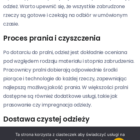
odzież. Warto upewnić się, że wszystkie zabrudzone
rzeczy są gotowe i czekają na odbiór w umówionym
czasie.
Proces prania i czyszczenia
Po dotarciu do pralni, odzież jest dokładnie oceniana
pod względem rodzaju materiału i stopnia zabrudzenia.
Pracownicy pralni dobierają odpowiednie środki
piorące i technologie do każdej rzeczy, zapewniając
najlepszą możliwą jakość prania. W większości pralni
dostępne są również dodatkowe usługi, takie jak
prasowanie czy impregnacja odzieży.
Dostawa czystej odzieży
Po zakończeniu procesu prania, odzież jest starannie
Ta strona korzysta z ciasteczek aby świadczyć usługi na