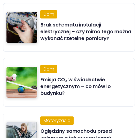
Dom
Brak schematu instalacji
elektrycznej – czy mimo tego można
wykonać rzetelne pomiary?
Dom
Emisja CO₂ w świadectwie
energetycznym – co mówi o
budynku?
Motoryzacja
Oględziny samochodu przed
zakupem – jak przygotować