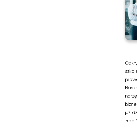
Odkry
szkol
prow
Nasz
narz
bizn
już d
zrobić