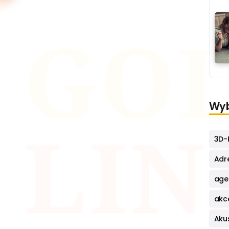
Wyb
3D-P
Adr
age
akc
Aku