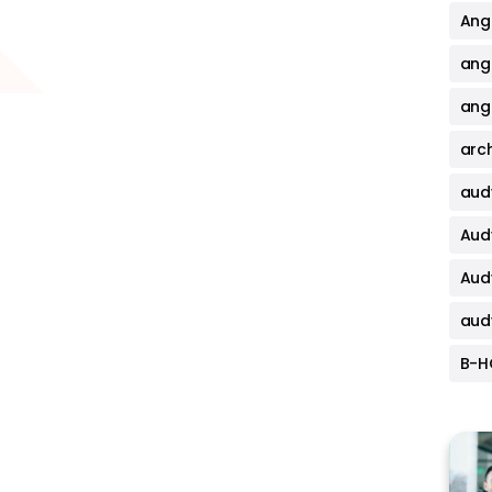
Angi
ang
angi
arch
aud
Aud
Aud
aud
B-