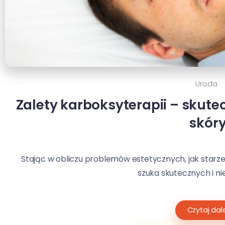
Uroda
Zalety karboksyterapii – sku
skór
Stając w obliczu problemów estetycznych, jak starzeni
szuka skutecznych i nie
Czytaj dale