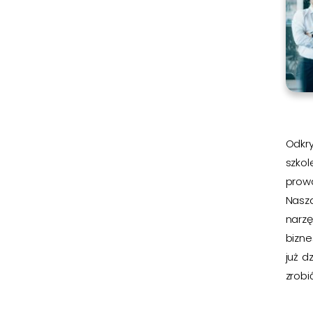
Odkry
szkol
prow
Nasz
narz
bizn
już d
zrobić