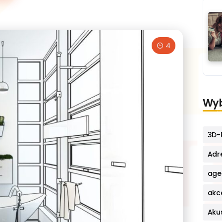
4
Wyb
3D-P
Adr
age
akc
Aku