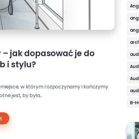
Angi
ang
angi
arch
 – jak dopasować je do
aud
 i stylu?
Aud
Aud
 miejsce, w którym rozpoczynamy i kończymy
aud
tne jest, by była...
B-
j