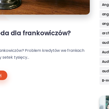
Angi
ang
angi
oda dla frankowiczów?
arch
aud
frankowiczów? Problem kredytów we frankach
Aud
setek tysięcy...
Aud
aud
j
B-