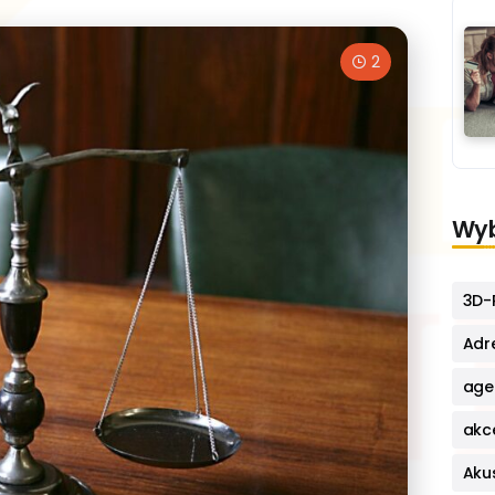
2
Wyb
3D-P
Adr
age
akc
Aku