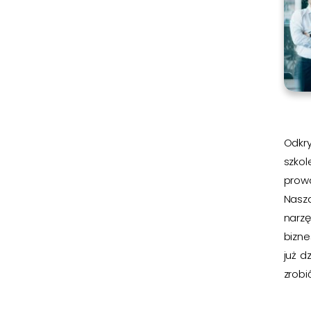
Odkry
szkol
prow
Nasz
narz
bizn
już d
zrobić