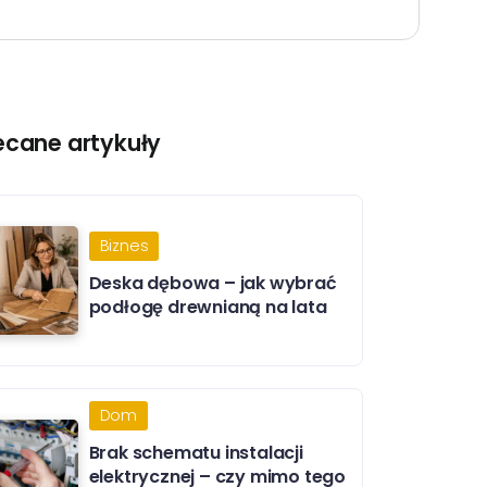
ecane artykuły
Biznes
Deska dębowa – jak wybrać
podłogę drewnianą na lata
Dom
Brak schematu instalacji
elektrycznej – czy mimo tego