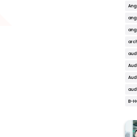
Angi
ang
angi
arch
aud
Aud
Aud
aud
B-