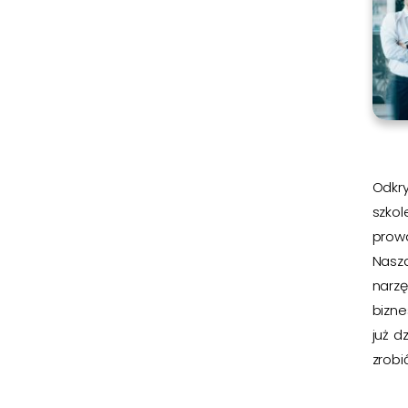
Odkry
szkol
prow
Nasz
narz
bizn
już d
zrobić