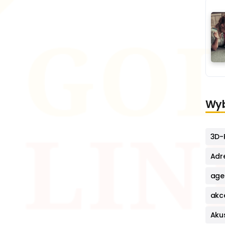
Wyb
3D-P
Adr
age
akc
Aku