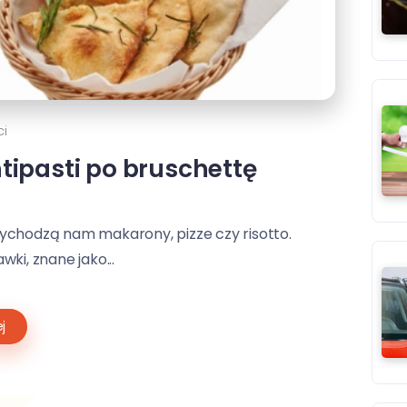
i
tipasti po bruschettę
rzychodzą nam makarony, pizze czy risotto.
ki, znane jako...
j