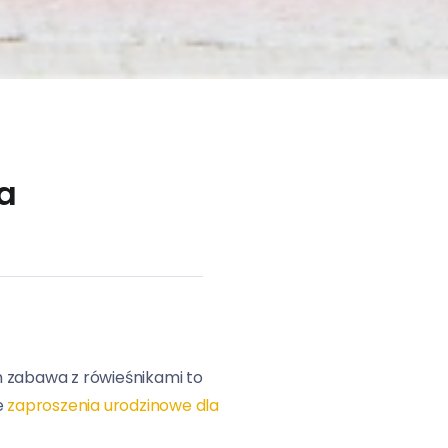
a
m zabawa z rówieśnikami to
e
zaproszenia urodzinowe dla