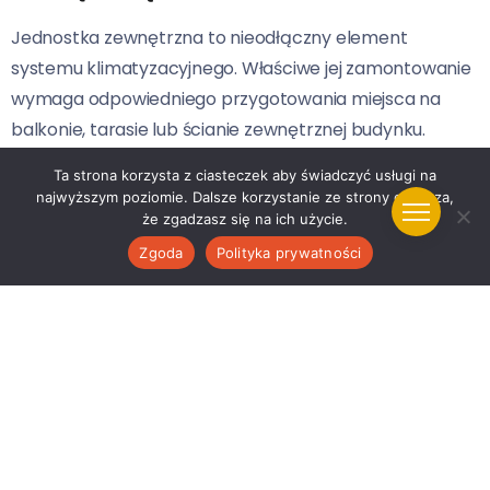
Jednostka zewnętrzna to nieodłączny element
systemu klimatyzacyjnego. Właściwe jej zamontowanie
wymaga odpowiedniego przygotowania miejsca na
balkonie, tarasie lub ścianie zewnętrznej budynku.
Miejsce to powinno być dobrze wentylowane i
Ta strona korzysta z ciasteczek aby świadczyć usługi na
umożliwiać łatwy dostęp do konserwacji oraz
najwyższym poziomie. Dalsze korzystanie ze strony oznacza,
serwisowania urządzenia. Ważne jest również, aby
że zgadzasz się na ich użycie.
jednostka zewnętrzna była zamontowana stabilnie, aby
Zgoda
Polityka prywatności
uniknąć hałasu czy drgań podczas pracy.
Sprzątanie i organizacja przestrzeni
wewnętrznej
Przed przyjazdem ekipy montażowej warto posprzątać
i uporządkować przestrzeń w pomieszczeniach, gdzie
planowane są prace. Ułatwi to montażystom