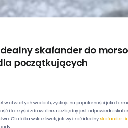
idealny skafander do mors
dla początkujących
el w otwartych wodach, zyskuje na popularności jako forma
ość i korzyści zdrowotne, niezbędny jest odpowiedni skafa
two. Oto kilka wskazówek, jak wybrać idealny
skafander d
ygody.