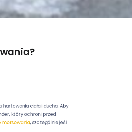
owania?
 hartowania ciała i ducha. Aby
nder, który ochroni przed
o morsowania
, szczególnie jeśli