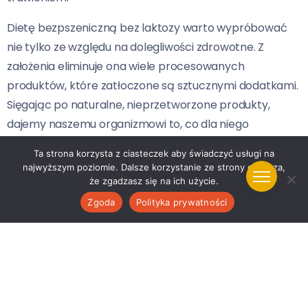
Dietę bezpszeniczną bez laktozy warto wypróbować
nie tylko ze względu na dolegliwości zdrowotne. Z
założenia eliminuje ona wiele procesowanych
produktów, które zatłoczone są sztucznymi dodatkami.
Sięgając po naturalne, nieprzetworzone produkty,
dajemy naszemu organizmowi to, co dla niego
najlepsze.
Ta strona korzysta z ciasteczek aby świadczyć usługi na
najwyższym poziomie. Dalsze korzystanie ze strony oznacza,
Jak prawidłowo zastosować
dietę
że zgadzasz się na ich użycie.
bezpszeniczną bez laktozy
?
Zgoda
Polityka prywatności
Pomimo iż
dieta bezpszeniczna bez laktozy
przynosi
wiele korzyści zdrowotnych, to jednak wszelkie zmiany
w diecie należy wprowadzać rozsądnie i stopniowo.
Wskazane jest skonsultowanie planów dietetycznych z
lekarzem lub dietetykiem. To profesjonalista pomoże