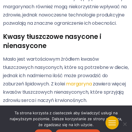
margarynach również mogą niekorzystnie wpływać na
zdrowie, jednak nowoczesne technologie produkcyjne
pozwalają na znaczne ograniczenie ich obecności.
Kwasy tłuszczowe nasycone i
nienasycone
Masło jest wartościowym źródłem kwasów
tłuszczowych nasyconych, które są potrzebne w diecie,
jednak ich nadmierna ilość może prowadzić do
zaburzeń lipidowych. Z kolei
margaryna
zawiera więcej
kwasów tłuszczowych nienasyconych, które sprzyjają
zdrowiu serca i naczyń krwionośnych.
Witaminy i minerały
Ta strona korzysta z ciasteczek aby świadczyć usługi na
najwyższym poziomie. Dalsze korzystanie ze strony oznacza,
że zgadzasz się na ich użycie.
Masło jest bogatym źródłem witamin rozpuszczalnych