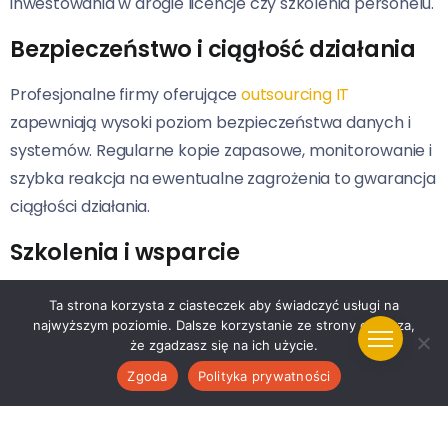
inwestowania w drogie licencje czy szkolenia personelu.
Bezpieczeństwo i ciągłość działania
Profesjonalne firmy oferujące
outsourcing IT
zapewniają wysoki poziom bezpieczeństwa danych i
systemów. Regularne kopie zapasowe, monitorowanie i
szybka reakcja na ewentualne zagrożenia to gwarancja
ciągłości działania.
Szkolenia i wsparcie
Outsourcing IT to nie tylko techniczna obsługa, ale
Ta strona korzysta z ciasteczek aby świadczyć usługi na
także wsparcie w zakresie szkoleń i konsultacji. Dzięki
najwyższym poziomie. Dalsze korzystanie ze strony oznacza,
że zgadzasz się na ich użycie.
temu pracownicy mogą efektywniej korzystać z
Zgoda
Polityka prywatności
dostępnych narzędzi i technologii.
Skalowalność