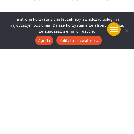
Ta strona korzysta z ciasteczek aby świadczyć usługi na
najwyższym poziomie. Dalsze korzystanie ze strony oznacza,
Udostępnij
że zgadzasz się na ich użycie.
Zgoda
Polityka prywatności
Inne artykuły
Poprzedni