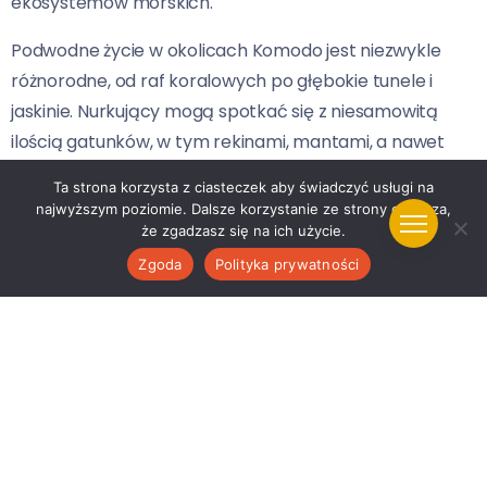
ekosystemów morskich.
Podwodne życie w okolicach Komodo jest niezwykle
różnorodne, od raf koralowych po głębokie tunele i
jaskinie. Nurkujący mogą spotkać się z niesamowitą
ilością gatunków, w tym rekinami, mantami, a nawet
lepiej ukrytymi stworzeniami, takimi jak żabnice czy
Ta strona korzysta z ciasteczek aby świadczyć usługi na
barakudy. Również warunki do
wyprawy nurkowe
na
najwyższym poziomie. Dalsze korzystanie ze strony oznacza,
Komodo są doskonałe przez większość roku, co
że zgadzasz się na ich użycie.
sprawia, że jest to jedno z najczęściej wybieranych
Zgoda
Polityka prywatności
miejsc przez nurków z całego świata.
Palau – królestwo Jellyfish Lake
Palau, znajdujące się na zachodnim Pacyfiku, słynie z
niesamowitych krajobrazów morskich i jedynego w
swoim rodzaju Jellyfish Lake. To miejsce, gdzie tysiące
nieszkodliwych meduz przemierzają wody w harmonii z