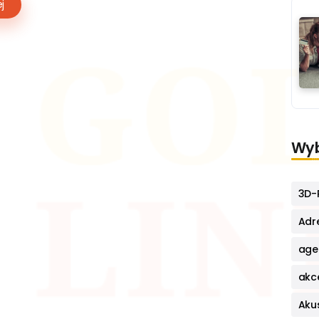
j
Wyb
3D-P
Adr
age
akc
Aku