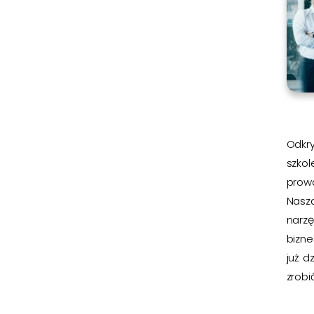
Odkry
szkol
prow
Nasz
narz
bizn
już d
zrobić