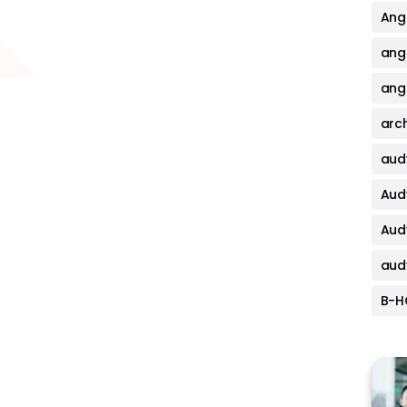
Angi
ang
angi
arch
aud
Aud
Aud
aud
B-