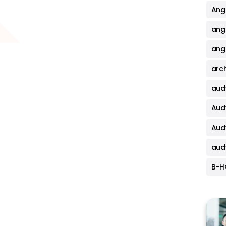
Angi
ang
angi
arch
aud
Aud
Aud
aud
B-