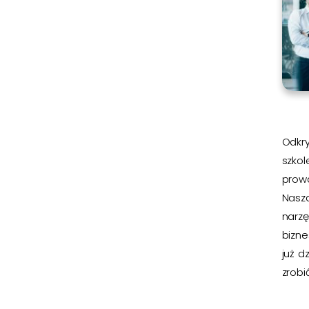
Odkry
szkol
prow
Nasz
narz
bizn
już d
zrobić