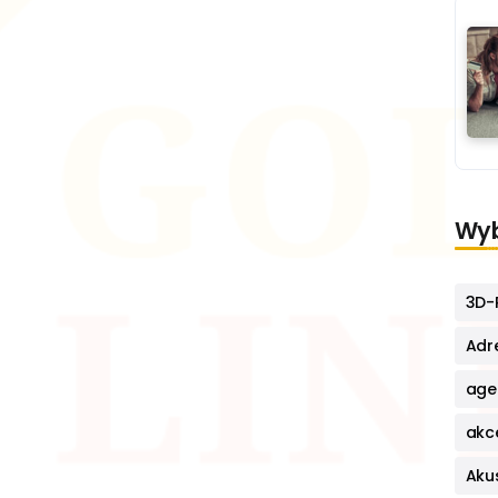
Wyb
3D-P
Adr
age
akc
Aku