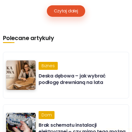
Czytaj dalej
Polecane artykuły
Biznes
Deska dębowa – jak wybrać
podłogę drewnianą na lata
Dom
Brak schematu instalacji
elektrycznej – czy mimo tego można