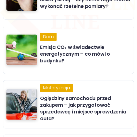
wykonać rzetelne pomiary?
Dom
Emisja CO₂ w świadectwie
energetycznym – co mówi o
budynku?
Motoryzacja
Oględziny samochodu przed
zakupem – jak przygotować
sprzedawcę i miejsce sprawdzenia
auta?