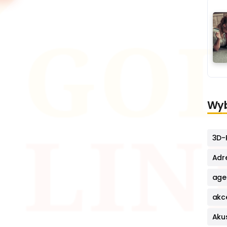
Wyb
3D-P
Adr
age
akc
Aku