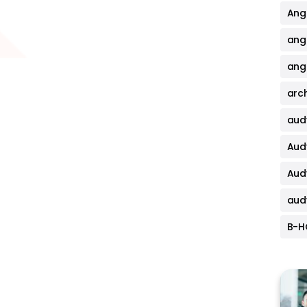
Angi
ang
angi
arch
aud
Aud
Aud
aud
B-