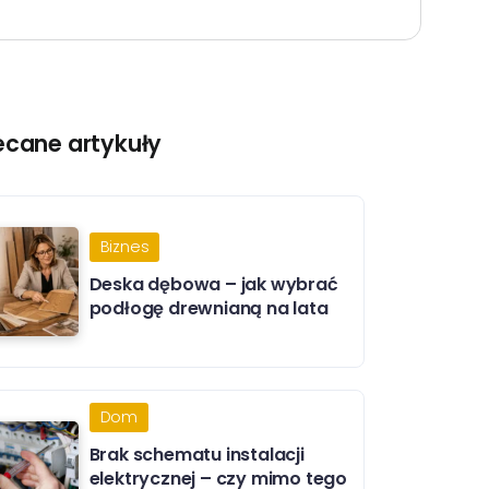
ecane artykuły
Biznes
Deska dębowa – jak wybrać
podłogę drewnianą na lata
Dom
Brak schematu instalacji
elektrycznej – czy mimo tego