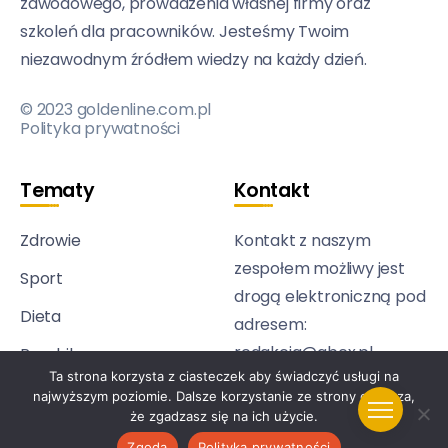
zawodowego, prowadzenia własnej firmy oraz
szkoleń dla pracowników. Jesteśmy Twoim
niezawodnym źródłem wiedzy na każdy dzień.
© 2023 goldenline.com.pl
Polityka prywatności
Tematy
Kontakt
Zdrowie
Kontakt z naszym
zespołem możliwy jest
Sport
drogą elektroniczną pod
Dieta
adresem:
redakcja@abcx.pl
Psychika
Ta strona korzysta z ciasteczek aby świadczyć usługi na
Technologia
najwyższym poziomie. Dalsze korzystanie ze strony oznacza,
że zgadzasz się na ich użycie.
Zgoda
Polityka prywatności