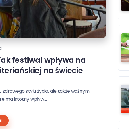
i
 jak festiwal wpływa na
iteriańskiej na świecie
ów zdrowego stylu życia, ale także ważnym
e ma istotny wpływ...
j