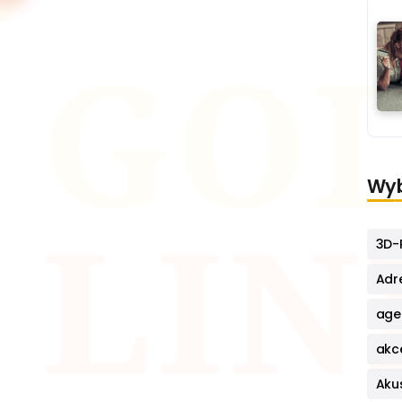
Wyb
3D-P
Adr
age
akc
Aku