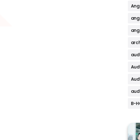
Angi
ang
angi
arch
aud
Aud
Aud
aud
B-