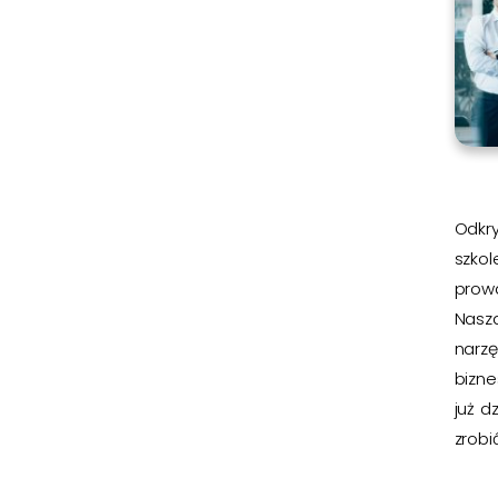
Odkry
szkol
prow
Nasz
narz
bizn
już d
zrobić