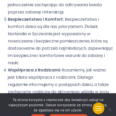
jednocześnie zachęcając do odkrywania świata
poprzez zabawę i interakcję.
Bezpieczeństwo i Komfort:
Bezpieczeństwo i
komfort dzieci są dla nas priorytetem. Żłobek
Norlandia w Szczecinie jest wyposażony w
nowoczesne i bezpieczne pomieszczenia, które są
dostosowane do potrzeb najmłodszych, zapewniając
im bezpieczne i komfortowe warunki do zabawy i
nauki.
Współpraca z Rodzicami:
Rozumiemy, jak ważna
jest bliska współpraca z rodzicami. Dlatego
regularnie informujemy o postępach dzieci, a także
zachęcamy rodziców do aktywnego udziału w życiu
żłobka, budując wspólnie społeczność opartą na
Ta strona korzysta z ciasteczek aby świadczyć usługi na
najwyższym poziomie. Dalsze korzystanie ze strony oznacza,
wzajemnym zaufaniu i wsparciu.
że zgadzasz się na ich użycie.
Indywidualne Podejście:
W Żłobku Norlandia każde