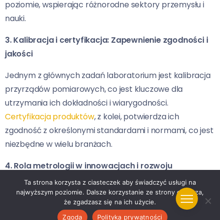
poziomie, wspierając różnorodne sektory przemysłu i
nauki.
3. Kalibracja i certyfikacja: Zapewnienie zgodności i
jakości
Jednym z głównych zadań laboratorium jest kalibracja
przyrządów pomiarowych, co jest kluczowe dla
utrzymania ich dokładności i wiarygodności.
Certyfikacja produktów
, z kolei, potwierdza ich
zgodność z określonymi standardami i normami, co jest
niezbędne w wielu branżach.
4. Rola metrologii w innowacjach i rozwoju
technologicznym
Ta strona korzysta z ciasteczek aby świadczyć usługi na
najwyższym poziomie. Dalsze korzystanie ze strony oznacza,
Precyzyjne pomiary i analizy metrologiczne
są
że zgadzasz się na ich użycie.
niezbędne w procesie tworzenia nowych technologii i
Zgoda
Polityka prywatności